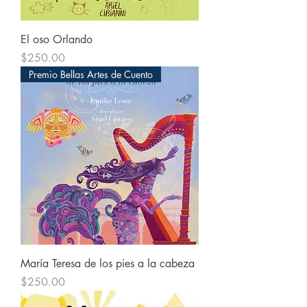
El oso Orlando
Precio
$250.00
Premio Bellas Artes de Cuento
María Teresa de los pies a la cabeza
Precio
$250.00