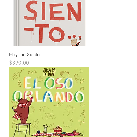
Hoy me Siento...
Precio
$390.00