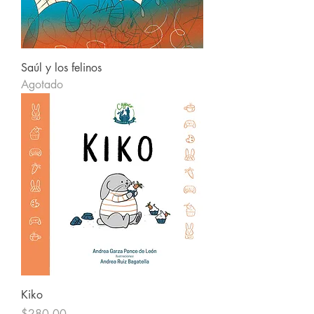
Saúl y los felinos
Agotado
Kiko
Precio
$280.00