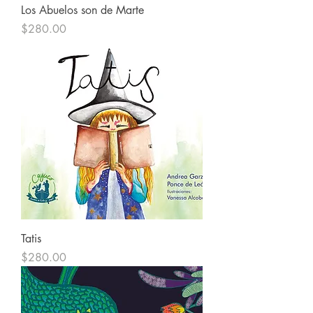
Los Abuelos son de Marte
Precio
$280.00
Tatis
Precio
$280.00