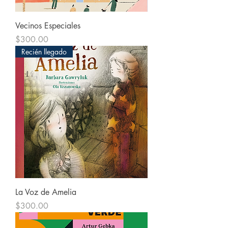
Vecinos Especiales
Precio
$300.00
Recién llegado
La Voz de Amelia
Precio
$300.00