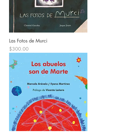
Las Fotos de Murci
Precio
$300.00