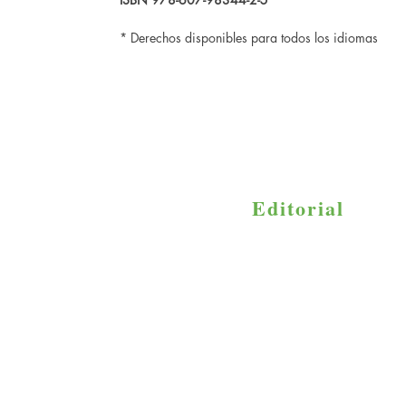
* Derechos disponibles para todos los idiomas
Cayuco
Editorial
Av. 20 de Noviembre #36, Colonia H
Xochimilco, C.P. 16030,
Ciudad de México.
+52-5551014252