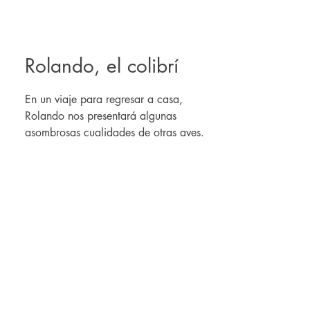
Rolando, el colibrí
En un viaje para regresar a casa,
Rolando nos presentará algunas
asombrosas cualidades de otras aves.
Cuento sobre la diversidad y la
necesidad de encontrarnos con el otro.